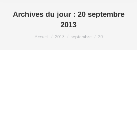
Archives du jour :
20 septembre
2013
Vous êtes ici :
Accueil
2013
septembre
20
L’Imed obtient le 2ème prix Busiboost!
Actualités imed
Par
Loic Bonnardel imedloic
20 septembre 2013
Laisser un commentaire
Ce matin au Mucem, remise des prix Busiboost.
L’Imed décroche le deuxième prix !