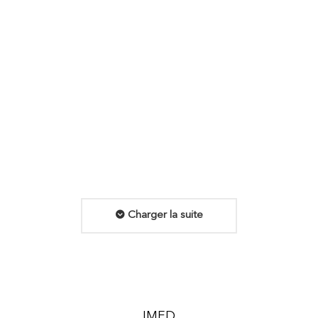
Témoignage de fin de mission – Olivia
Atche (V.I.E temps partagé en Côte
d’Ivoire)
Actualités imed
,
Conseils RH - V.I.E
Laisser un commentaire
Lire l'article
Charger la suite
IMED