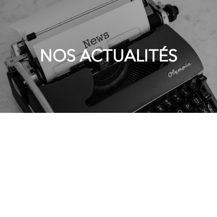
NOS ACTUALITÉS
Actualités imed
Juin
16
Conseils RH - V.I.E
2026