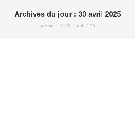
Archives du jour :
30 avril 2025
Vous êtes ici :
Accueil
2025
avril
30
Témoignage de Pakita Boucher : V.I.E