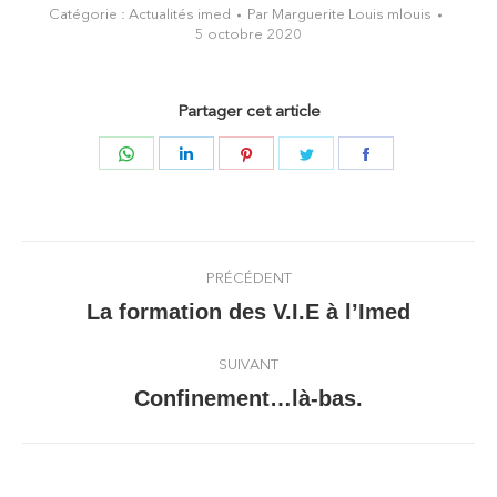
Catégorie :
Actualités imed
Par
Marguerite Louis mlouis
5 octobre 2020
Partager cet article
Partager
Partager
Partager
Partager
Partager
sur
sur
sur
sur
sur
WhatsApp
LinkedIn
Pinterest
Twitter
Facebook
Navigation
PRÉCÉDENT
article
La formation des V.I.E à l’Imed
Article
précédent
SUIVANT
:
Confinement…là-bas.
Article
suivant
: