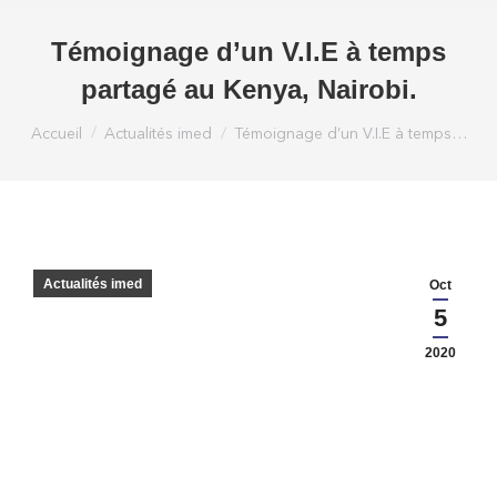
Témoignage d’un V.I.E à temps
partagé au Kenya, Nairobi.
Vous êtes ici :
Accueil
Actualités imed
Témoignage d’un V.I.E à temps…
Actualités imed
Oct
5
2020