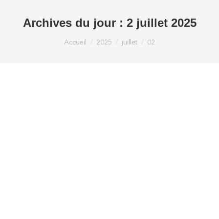
Archives du jour :
2 juillet 2025
Vous êtes ici :
Accueil
2025
juillet
02
Business France met en lumière le V.I.E