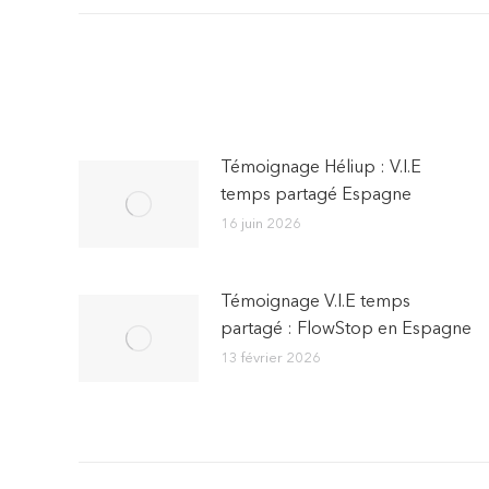
:
Témoignage Héliup : V.I.E
temps partagé Espagne
16 juin 2026
Témoignage V.I.E temps
partagé : FlowStop en Espagne
13 février 2026