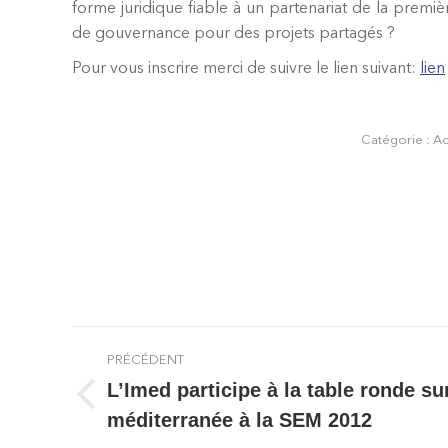
forme juridique fiable à un partenariat de la premi
de gouvernance pour des projets partagés ?
Pour vous inscrire merci de suivre le lien suivant:
lien
Catégorie :
Ac
Navigation
PRÉCÉDENT
article
L’Imed participe à la table ronde su
Article
méditerranée à la SEM 2012
précédent