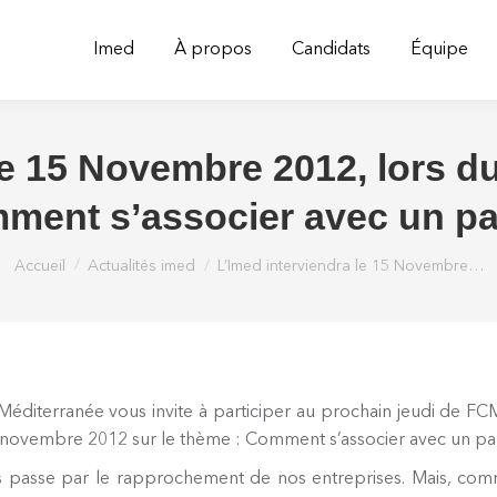
Imed
À propos
Candidats
Équipe
le 15 Novembre 2012, lors d
ment s’associer avec un pa
Vous êtes ici :
Accueil
Actualités imed
L’Imed interviendra le 15 Novembre…
Méditerranée vous invite à participer au prochain jeudi de FCM
novembre 2012 sur le thème : Comment s’associer avec un par
es passe par le rapprochement de nos entreprises. Mais, c