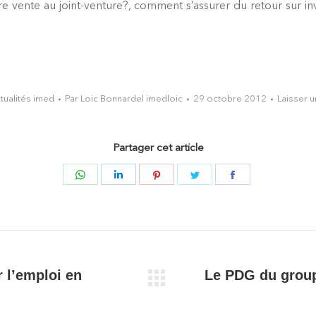
ère vente au joint-venture?, comment s’assurer du retour sur
tualités imed
Par
Loic Bonnardel imedloic
29 octobre 2012
Laisser 
Partager cet article
Partager
Partager
Partager
Partager
Partager
sur
sur
sur
sur
sur
WhatsApp
LinkedIn
Pinterest
Twitter
Facebook
r l’emploi en
Le PDG du group
Article
suivant