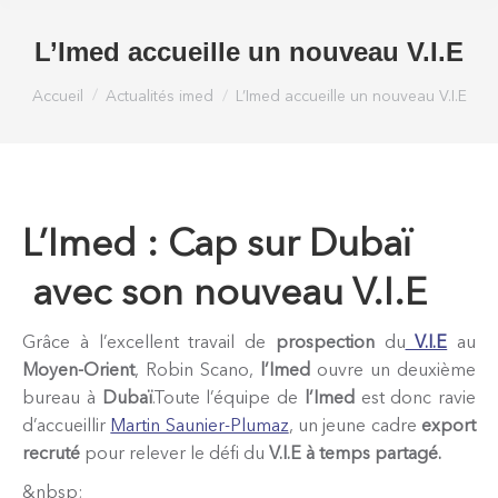
L’Imed accueille un nouveau V.I.E
Vous êtes ici :
Accueil
Actualités imed
L’Imed accueille un nouveau V.I.E
L’Imed : Cap sur Dubaï
avec son nouveau V.I.E
Grâce à l’excellent travail de
prospection
du
V.I.E
au
Moyen-Orient
, Robin Scano,
l’Imed
ouvre un deuxième
bureau à
Dubaï
.Toute l’équipe de
l’Imed
est donc ravie
d’accueillir
Martin Saunier-Plumaz
, un jeune cadre
export
recruté
pour relever le défi du
V.I.E à temps partagé.
&nbsp;