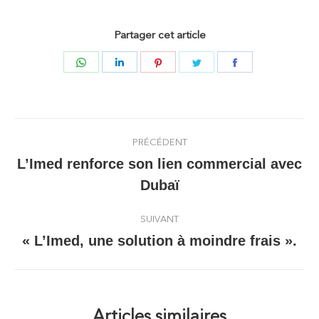
Partager cet article
Partager
Partager
Partager
Partager
Partager
sur
sur
sur
sur
sur
WhatsApp
LinkedIn
Pinterest
Twitter
Facebook
Navigation
PRÉCÉDENT
article
L’Imed renforce son lien commercial avec
Article
Dubaï
précédent
:
SUIVANT
« L’Imed, une solution à moindre frais ».
Article
suivant
:
Articles similaires