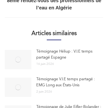
8ème rendez-vous des professionnels de
Article
l’eau en Algérie
suivant
:
Articles similaires
Témoignage Héliup : V.I.E temps
partagé Espagne
16 juin 2026
Témoignage V.I.E temps partagé :
EMG Long aux États-Unis
2 juin 2026
Témoignage de Julie Eifler-Bolander :