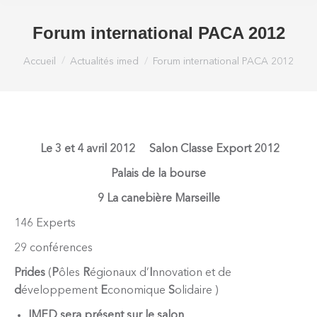
Forum international PACA 2012
Vous êtes ici :
Accueil
Actualités imed
Forum international PACA 2012
Le 3 et 4 avril 2012 Salon Classe Export 2012
Palais de la bourse
9 La canebière Marseille
146 Experts
29 conférences
Prides
(
P
ôles
R
égionaux d’
I
nnovation et de
d
éveloppement
E
conomique
S
olidaire )
IMED sera présent sur le salon