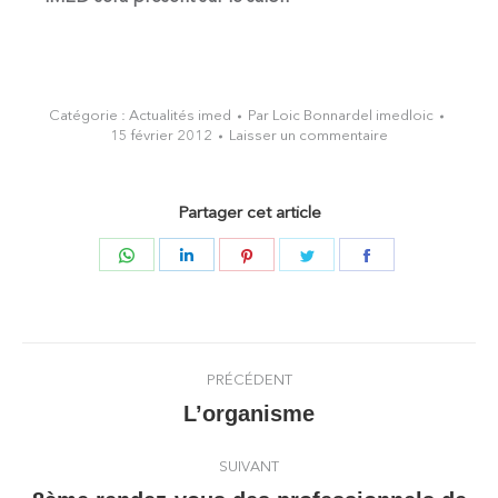
Catégorie :
Actualités imed
Par
Loic Bonnardel imedloic
15 février 2012
Laisser un commentaire
Partager cet article
Partager
Partager
Partager
Partager
Partager
sur
sur
sur
sur
sur
WhatsApp
LinkedIn
Pinterest
Twitter
Facebook
Navigation
PRÉCÉDENT
article
L’organisme
Article
précédent
SUIVANT
: