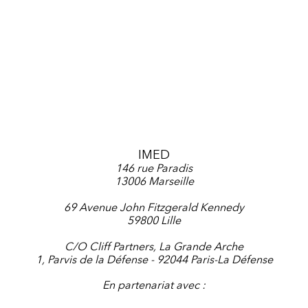
perte en cours de transport. De plus, en raison
des limitations de responsabilités ou des
contraintes qui varient en fonction des pays et des
modes…
IMED
146 rue Paradis
13006 Marseille
69 Avenue John Fitzgerald Kennedy
59800 Lille
C/O Cliff Partners, La Grande Arche
1, Parvis de la Défense - 92044 Paris-La Défense
En partenariat avec :