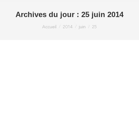
Archives du jour :
25 juin 2014
Vous êtes ici :
Accueil
2014
juin
25
Assurez vos marchandises, c’est plus
prudent
Actualités imed
Par
Loic Bonnardel imedloic
25 juin 2014
Laisser un commentaire
Vos produits sont performants, vous en contrôlez
la qualité en permanence, leur conditionnement
est approprié. Cependant tous les soins apportés
peuvent être réduits à néant en cas d’avarie ou de