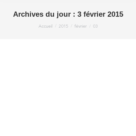
Archives du jour :
3 février 2015
Vous êtes ici :
Accueil
2015
février
03
Reportage sur le forum Paca-Algérie
Actualités imed
Par
Loic Bonnardel imedloic
3 février 2015
2 Commentaires
Retrouvez ici le reportage de France 3 sur
l’Algérie Dans son émission Mediterraneo du 1er
février 2015, France 3 a diffusé un reportage sur
l’Algérie. Celui-ci a été tourné lors du Forum
PACA-Algérie, co-organisé par l’Imed, Anima,
FCM et l’Acim début décembre 2014 dans le