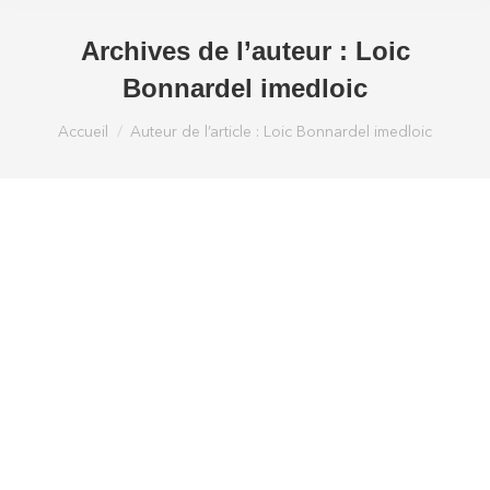
Archives de l’auteur :
Loic
Bonnardel imedloic
Vous êtes ici :
Accueil
Auteur de l’article : Loic Bonnardel imedloic
Le JDE: « Imed. L’association recrute un
responsable du développement ».
Actualités imed
Par
Loic Bonnardel imedloic
22 mai 2012
Laisser un commentaire
Export. L’association a recruté un responsable du
développement, qui a pour mission de mieux
faire connaître le principe de VIE à temps